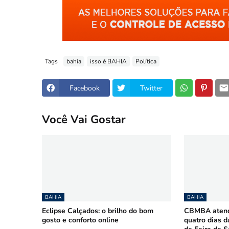
Tags
bahia
isso é BAHIA
Política
Facebook
Twitter
Você Vai Gostar
BAHIA
BAHIA
Eclipse Calçados: o brilho do bom
CBMBA atende
gosto e conforto online
quatro dias d