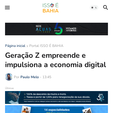
Página inicial
Portal ISSO É BAHIA
Geração Z empreende e
impulsiona a economia digital
Por
Paulo Melo
-
13:45
Últimas