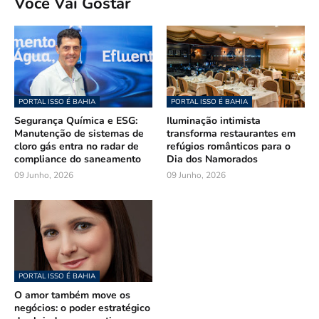
Você Vai Gostar
PORTAL ISSO É BAHIA
PORTAL ISSO É BAHIA
Segurança Química e ESG:
Iluminação intimista
Manutenção de sistemas de
transforma restaurantes em
cloro gás entra no radar de
refúgios românticos para o
compliance do saneamento
Dia dos Namorados
09 Junho, 2026
09 Junho, 2026
PORTAL ISSO É BAHIA
O amor também move os
negócios: o poder estratégico