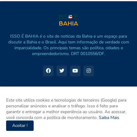
ISSO É BAHIA é o site de notícias da Bahia e um espaço para
discutir a Bahia e o Brasil. Aqui tem informação de verdade com
imparcialidade. Os principais temas são política, cidades e
empreendedorismo. DRT 0010556/DF.
Este site utiliza cookies e tecnologias de terceiros (Google) para
personalizar anúncios e analisar o tráfego. Isso é feito para
garantir e entregar a melhor experiência ao usuário. Ao acessar,
você concorda com a política de monitoramento.
Saiba Mais
Aceitar !