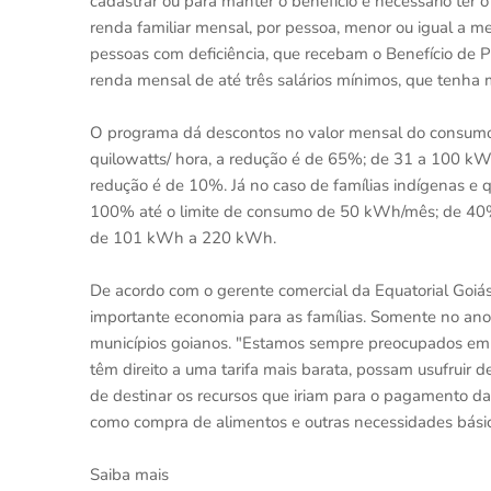
cadastrar ou para manter o benefício é necessário ter o
renda familiar mensal, por pessoa, menor ou igual a m
pessoas com deficiência, que recebam o Benefício de P
renda mensal de até três salários mínimos, que tenh
O programa dá descontos no valor mensal do consumo 
quilowatts/ hora, a redução é de 65%; de 31 a 100 k
redução é de 10%. Já no caso de famílias indígenas e 
100% até o limite de consumo de 50 kWh/mês; de 40
de 101 kWh a 220 kWh.
De acordo com o gerente comercial da Equatorial Goiás
importante economia para as famílias. Somente no ano
municípios goianos. "Estamos sempre preocupados em real
têm direito a uma tarifa mais barata, possam usufruir 
de destinar os recursos que iriam para o pagamento da
como compra de alimentos e outras necessidades básic
Saiba mais