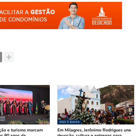
ISSO É BAHIA
ição e turismo marcam
Em Milagres, Jerônimo Rodrigues une
os 80 anos da
devoção, cultura e entregas para