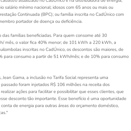
 cadastro atualizado no CadÚnico e na distribuidora de energia;
eio salário mínimo nacional; idosos com 65 anos ou mais ou
restação Continuada (BPC); ou família inscrita no CadÚnico com
a membro portador de doença ou deficiência.
das famílias beneficiadas. Para quem consome até 30
Wh/ mês, o valor fica 40% menor; de 101 kWh a 220 kWh, a
quilombolas inscritas no CadÚnico, os descontos são maiores, de
% para consumo a partir de 51 kWh/mês; e de 10% para consumo
, Jean Gama, a inclusão no Tarifa Social representa uma
 passado foram injetados R$ 106 milhões na receita dos
izar ações para facilitar e possibilitar que esses clientes, que
desse desconto tão importante. Esse benefício é uma oportunidade
 conta de energia para outras áreas do orçamento doméstico,
as."