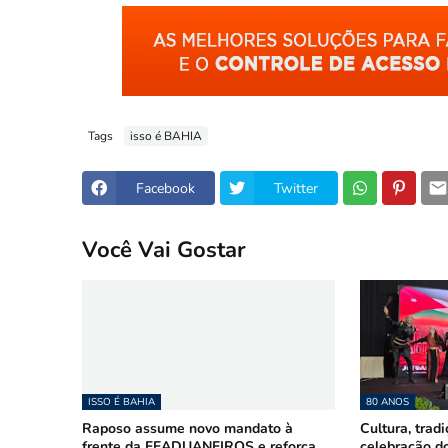
Tags
isso é BAHIA
Facebook
Twitter
Você Vai Gostar
ISSO É BAHIA
80 ANOS
Raposo assume novo mandato à
Cultura, trad
frente da FEADUANEIROS e reforça
celebração d