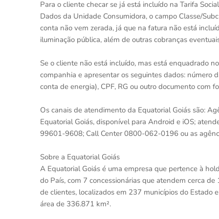
Para o cliente checar se já está incluído na Tarifa Soc
Dados da Unidade Consumidora, o campo Classe/Subcl
conta não vem zerada, já que na fatura não está incl
iluminação pública, além de outras cobranças eventuai
Se o cliente não está incluído, mas está enquadrado no
companhia e apresentar os seguintes dados: número d
conta de energia), CPF, RG ou outro documento com fo
Os canais de atendimento da Equatorial Goiás são: Agê
Equatorial Goiás, disponível para Android e iOS; aten
99601-9608; Call Center 0800-062-0196 ou as agências
Sobre a Equatorial Goiás
A Equatorial Goiás é uma empresa que pertence à holdi
do País, com 7 concessionárias que atendem cerca de 
de clientes, localizados em 237 municípios do Estado 
área de 336.871 km².