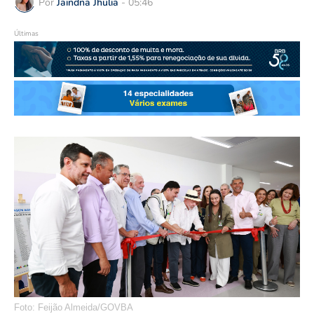
Por
Jaindna Jhulia
-
05:46
Últimas
Foto: Feijão Almeida/GOVBA