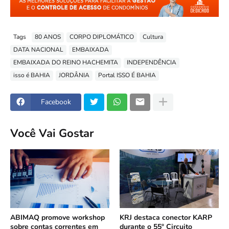
Tags
80 ANOS
CORPO DIPLOMÁTICO
Cultura
DATA NACIONAL
EMBAIXADA
EMBAIXADA DO REINO HACHEMITA
INDEPENDÊNCIA
isso é BAHIA
JORDÂNIA
Portal ISSO É BAHIA
Facebook
Você Vai Gostar
ABIMAQ promove workshop
KRJ destaca conector KARP
sobre contas correntes em
durante o 55º Circuito