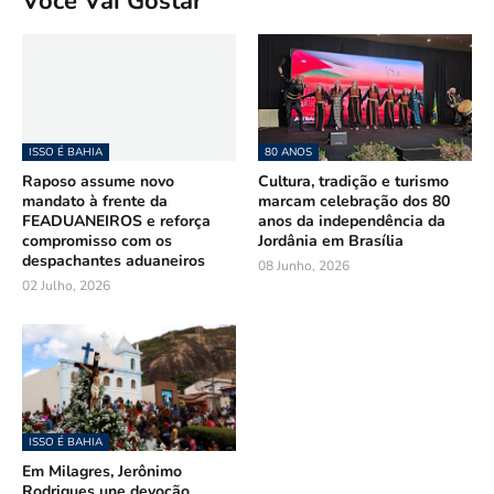
Você Vai Gostar
ISSO É BAHIA
80 ANOS
Raposo assume novo
Cultura, tradição e turismo
mandato à frente da
marcam celebração dos 80
FEADUANEIROS e reforça
anos da independência da
compromisso com os
Jordânia em Brasília
despachantes aduaneiros
08 Junho, 2026
02 Julho, 2026
ISSO É BAHIA
Em Milagres, Jerônimo
Rodrigues une devoção,