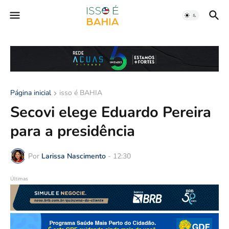
Página inicial
isso é BAHIA
Secovi elege Eduardo Pereira
para a presidência
Por
Larissa Nascimento
-
12:30
Últimas