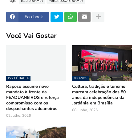
Tags
isso é BAHIA
Portal ISSO É BAHIA
Facebook
Você Vai Gostar
ISSO É BAHIA
80 ANOS
Raposo assume novo
Cultura, tradição e turismo
mandato à frente da
marcam celebração dos 80
FEADUANEIROS e reforça
anos da independência da
compromisso com os
Jordânia em Brasília
despachantes aduaneiros
08 Junho, 2026
02 Julho, 2026