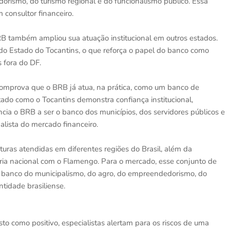
rismo, do turismo regional e do funcionalismo público. Essa
m consultor financeiro.
RB também ampliou sua atuação institucional em outros estados.
o Estado do Tocantins, o que reforça o papel do banco como
 fora do DF.
e comprova que o BRB já atua, na prática, como um banco de
ado como o Tocantins demonstra confiança institucional,
ncia o BRB a ser o banco dos municípios, dos servidores públicos e
nalista do mercado financeiro.
uras atendidas em diferentes regiões do Brasil, além da
ria nacional com o Flamengo. Para o mercado, esse conjunto de
o banco do municipalismo, do agro, do empreendedorismo, do
ntidade brasiliense.
sto como positivo, especialistas alertam para os riscos de uma