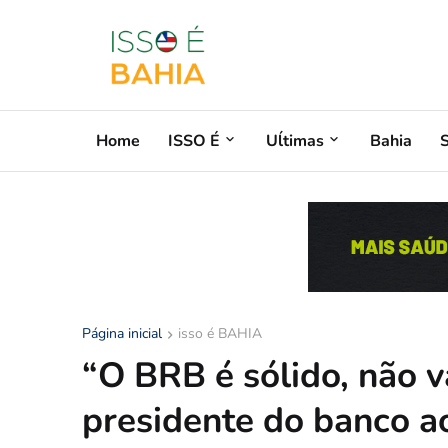
Home
ISSO É
Uĺtimas
Bahia
Página inicial
isso é BAHIA
“O BRB é sólido, não v
presidente do banco ao