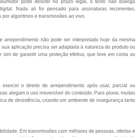
umidor pode desistir no prazo legal, o texto não dialoga
ital. Nada ali foi pensado para assinaturas recorrentes,
or algoritmos e transmissões ao vivo.
 de arrependimento não pode ser interpretado hoje da mesma
a sua aplicação precisa ser adaptada à natureza do produto ou
 e sim de garantir uma proteção efetiva, que leve em conta as
xercer o direito de arrependimento após usar, parcial ou
esas alegam o uso irreversível do conteúdo. Para piorar, muitas
tica de desistência, criando um ambiente de insegurança tanto
lidade. Em transmissões com milhares de pessoas, ofertas e