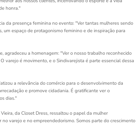
elhor aos nossos clientes, incentivando o esporte e a vida
de honra."
cia da presença feminina no evento: "Ver tantas mulheres sendo
, um espaço de protagonismo feminino e de inspiração para
ce, agradeceu a homenagem: "Ver o nosso trabalho reconhecido
 O varejo é movimento, e o Sindivarejista é parte essencial dessa
tizou a relevância do comércio para o desenvolvimento da
rrecadação e promove cidadania. É gratificante ver o
os dias."
eira, da Closet Dress, ressaltou o papel da mulher
er no varejo e no empreendedorismo. Somos parte do crescimento