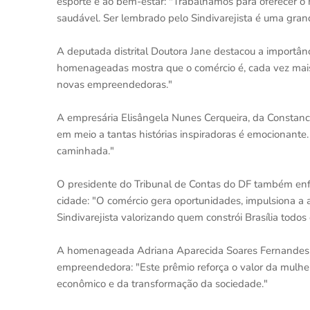
esporte e ao bem-estar: "Trabalhamos para oferecer o m
saudável. Ser lembrado pelo Sindivarejista é uma gran
A deputada distrital Doutora Jane destacou a importân
homenageadas mostra que o comércio é, cada vez mais
novas empreendedoras."
A empresária Elisângela Nunes Cerqueira, da Constan
em meio a tantas histórias inspiradoras é emocionante.
caminhada."
O presidente do Tribunal de Contas do DF também enfa
cidade: "O comércio gera oportunidades, impulsiona a a
Sindivarejista valorizando quem constrói Brasília todos 
A homenageada Adriana Aparecida Soares Fernandes Vi
empreendedora: "Este prêmio reforça o valor da mulh
econômico e da transformação da sociedade."