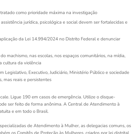
er tratado como prioridade máxima na investigação
assistência jurídica, psicológica e social devem ser fortalecidas e
aplicação da Lei 14.994/2024 no Distrito Federal e denunciar
s do machismo, nas escolas, nos espaços comunitários, na mídia,
a cultura da violência
om Legislativo, Executivo, Judiciário, Ministério Público e sociedade
s, mas reais e persistentes
 cale. Ligue 190 em casos de emergência. Utilize o disque-
 pode ser feito de forma anônima. A Central de Atendimento à
tuita e em todo o Brasil.
 Especializadas de Atendimento à Mulher, as delegacias comuns, os
ém os Comitês de Proteção às Mulheres, criados por lei distrital