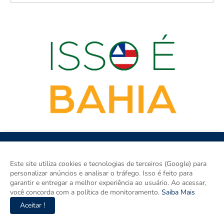
Este site utiliza cookies e tecnologias de terceiros (Google) para
personalizar anúncios e analisar o tráfego. Isso é feito para
garantir e entregar a melhor experiência ao usuário. Ao acessar,
ISSO É BAHIA é o site de notícias da Bahia e um espaço para
você concorda com a política de monitoramento.
Saiba Mais
discutir a Bahia e o Brasil. Aqui tem informação de verdade com
Aceitar !
imparcialidade. Os principais temas são política, cidades e
empreendedorismo. DRT 0010556/DF.