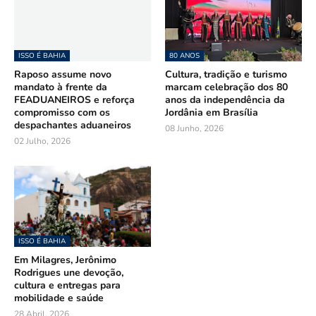
ISSO É BAHIA
80 ANOS
Raposo assume novo
Cultura, tradição e turismo
mandato à frente da
marcam celebração dos 80
FEADUANEIROS e reforça
anos da independência da
compromisso com os
Jordânia em Brasília
despachantes aduaneiros
08 Junho, 2026
02 Julho, 2026
ISSO É BAHIA
Em Milagres, Jerônimo
Rodrigues une devoção,
cultura e entregas para
mobilidade e saúde
28 Abril, 2026