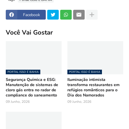
Facebook
Você Vai Gostar
PORTAL ISSO É BAHIA
PORTAL ISSO É BAHIA
Segurança Química e ESG:
Iluminação intimista
Manutenção de sistemas de
transforma restaurantes em
cloro gás entra no radar de
refúgios românticos para o
compliance do saneamento
Dia dos Namorados
09 Junho, 2026
09 Junho, 2026