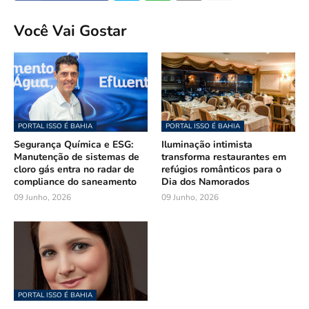
Você Vai Gostar
PORTAL ISSO É BAHIA
PORTAL ISSO É BAHIA
Segurança Química e ESG:
Iluminação intimista
Manutenção de sistemas de
transforma restaurantes em
cloro gás entra no radar de
refúgios românticos para o
compliance do saneamento
Dia dos Namorados
09 Junho, 2026
09 Junho, 2026
PORTAL ISSO É BAHIA