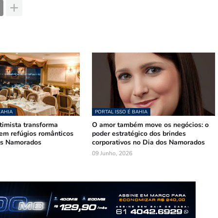
BAHIA
PORTAL ISSO É BAHIA
timista transforma
O amor também move os negócios: o
 em refúgios românticos
poder estratégico dos brindes
os Namorados
corporativos no Dia dos Namorados
09 Junho, 2026