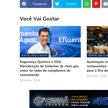
Facebook
Twitter
Você Vai Gostar
PORTAL ISSO É BAHIA
PORTAL ISSO É 
Segurança Química e ESG:
Iluminação in
Manutenção de sistemas de cloro gás
restaurantes
entra no radar de compliance do
para o Dia d
saneamento
09 Junho, 2026
09 Junho, 2026