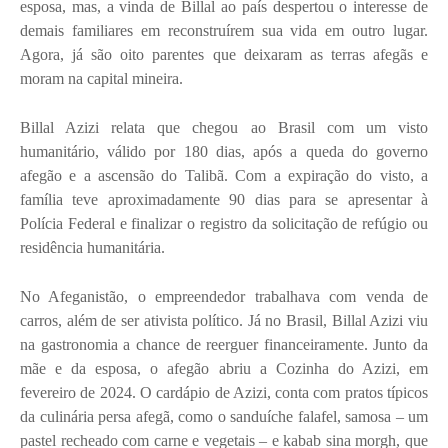
esposa, mas, a vinda de Billal ao país despertou o interesse de
demais familiares em reconstruírem sua vida em outro lugar.
Agora, já são oito parentes que deixaram as terras afegãs e
moram na capital mineira.
Billal Azizi relata que chegou ao Brasil com um visto
humanitário, válido por 180 dias, após a queda do governo
afegão e a ascensão do Talibã. Com a expiração do visto, a
família teve aproximadamente 90 dias para se apresentar à
Polícia Federal e finalizar o registro da solicitação de refúgio ou
residência humanitária.
No Afeganistão, o empreendedor trabalhava com venda de
carros, além de ser ativista político. Já no Brasil, Billal Azizi viu
na gastronomia a chance de reerguer financeiramente. Junto da
mãe e da esposa, o afegão abriu a Cozinha do Azizi, em
fevereiro de 2024. O cardápio de Azizi, conta com pratos típicos
da culinária persa afegã, como o sanduíche falafel, samosa – um
pastel recheado com carne e vegetais – e kabab sina morgh, que