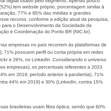
nal digital usado pelo segmento. Apenas pouco
 (52%) tem
website
próprio, porcentagem similar à
omparação, 77% e 85% das médias e grandes
se recurso, conforme a edição atual da pesquisa,
os para o Desenvolvimento da Sociedade da
mação e Coordenação do Ponto BR (NIC.br).
as empresas no país recorrem às plataformas de
 71% possuem perfil ou conta própria em redes
lickr e 26%, no LinkedIn. Considerando o universo
des empresas), os percentuais referentes a 2023
4% em 2019, período anterior à pandemia), 71%
contra 44% em 2019) e 30% (LinkedIn, contra 15%
as brasileiras usam fibra óptica, sendo que 60%