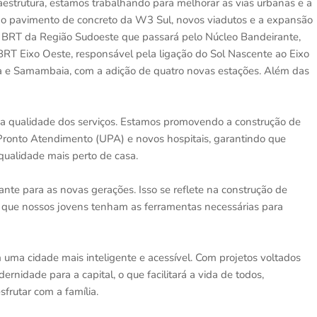
raestrutura, estamos trabalhando para melhorar as vias urbanas e a
 o pavimento de concreto da W3 Sul, novos viadutos e a expansão
o o BRT da Região Sudoeste que passará pelo Núcleo Bandeirante,
RT Eixo Oeste, responsável pela ligação do Sol Nascente ao Eixo
 e Samambaia, com a adição de quatro novas estações. Além das
r a qualidade dos serviços. Estamos promovendo a construção de
ronto Atendimento (UPA) e novos hospitais, garantindo que
ualidade mais perto de casa.
hante para as novas gerações. Isso se reflete na construção de
ndo que nossos jovens tenham as ferramentas necessárias para
ma cidade mais inteligente e acessível. Com projetos voltados
ernidade para a capital, o que facilitará a vida de todos,
frutar com a família.