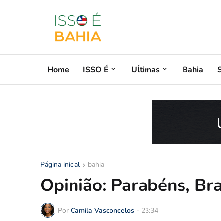
Home
ISSO É
Uĺtimas
Bahia
Página inicial
bahia
Opinião: Parabéns, Bra
Por
Camila Vasconcelos
-
23:34