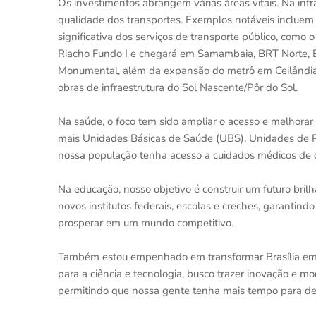
Os investimentos abrangem várias áreas vitais. Na inf
qualidade dos transportes. Exemplos notáveis incluem
significativa dos serviços de transporte público, com
Riacho Fundo I e chegará em Samambaia, BRT Norte, B
Monumental, além da expansão do metrô em Ceilândia
obras de infraestrutura do Sol Nascente/Pôr do Sol.
Na saúde, o foco tem sido ampliar o acesso e melhora
mais Unidades Básicas de Saúde (UBS), Unidades de P
nossa população tenha acesso a cuidados médicos de q
Na educação, nosso objetivo é construir um futuro bril
novos institutos federais, escolas e creches, garanti
prosperar em um mundo competitivo.
Também estou empenhado em transformar Brasília em u
para a ciência e tecnologia, busco trazer inovação e mod
permitindo que nossa gente tenha mais tempo para des