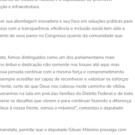
ão e infraestrutura.
r sua abordagem inovadora e seu foco em soluções práticas para
o com a transparência, eficiência e inclusão social tem sido a
tanto de seus pares no Congresso quanto da comunidade que
ndato, fomos distinguidos como um dos parlamentares mais
lho árduo e dedicação não somente nos trouxe até aqui, mas
ssa jornada continue com a mesma força e comprometimento.
 sempre acreditei ser capaz de reconhecer e valorizar os esforços
ente, certo de que Deus nos colocou neste caminho de vitória.
armos na luta em prol das famílias do Distrito Federal e de todo
perar os desafios que vierem e para continuar fazendo a diferença.
 Deus à nossa frente, somos o máximo!", comentou o deputado
u mandato, permite que o deputado Gilvan Máximo prossiga com