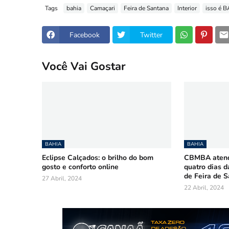
Tags
bahia
Camaçari
Feira de Santana
Interior
isso é 
Facebook
Twitter
Você Vai Gostar
BAHIA
BAHIA
Eclipse Calçados: o brilho do bom
CBMBA atende
gosto e conforto online
quatro dias d
de Feira de 
27 Abril, 2024
22 Abril, 2024