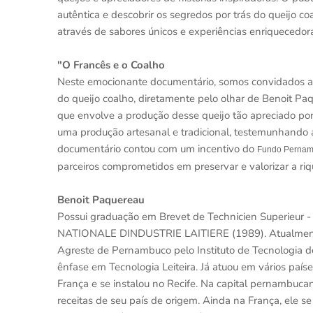
autêntica e descobrir os segredos por trás do queijo c
através de sabores únicos e experiências enriquecedor
"O Francês e o Coalho
Neste emocionante documentário, somos convidados a
do queijo coalho, diretamente pelo olhar de Benoit Paqu
que envolve a produção desse queijo tão apreciado po
uma produção artesanal e tradicional, testemunhando a
documentário contou com um incentivo do
Fundo Pernamb
parceiros comprometidos em preservar e valorizar a riq
Benoit Paquereau
Possui graduação em Brevet de Technicien Superieur - 
NATIONALE DINDUSTRIE LAITIERE (1989). Atualmente é 
Agreste de Pernambuco pelo Instituto de Tecnologia 
ênfase em Tecnologia Leiteira. Já atuou em vários paíse
França e se instalou no Recife. Na capital pernambucan
receitas de seu país de origem. Ainda na França, ele se