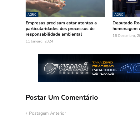
AGRO
AGRO
Empresas precisam estar atentas a
Deputado Roo
particularidades dos processos de
homenagem e
responsabilidade ambiental
16 Dezembro, 2
11 Janeiro, 2024
Postar Um Comentário
Postagem Anterior