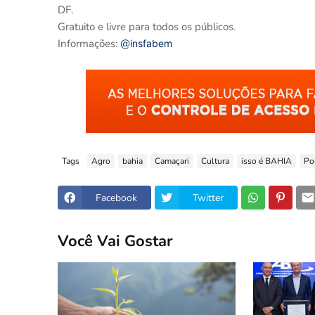
DF.
Gratuito e livre para todos os públicos.
Informações:
@
insfabem
Tags
Agro
bahia
Camaçari
Cultura
isso é BAHIA
Po
Facebook
Twitter
Você Vai Gostar