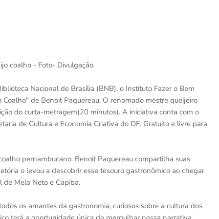
jo coalho - Foto- Divulgação
iblioteca Nacional de Brasília (BNB), o Instituto Fazer o Bem
o Coalho" de Benoit Paquereau. O renomado mestre queijeiro
ição do curta-metragem(20 minutos). A iniciativa conta com o
taria de Cultura e Economia Criativa do DF. Gratuito e livre para
jo coalho pernambucano. Benoit Paquereau compartilha suas
etória o levou a descobrir esse tesouro gastronômico ao chegar
l de Melo Neto e Capiba.
odos os amantes da gastronomia, curiosos sobre a cultura dos
lico terá a oportunidade única de mergulhar nessa narrativa