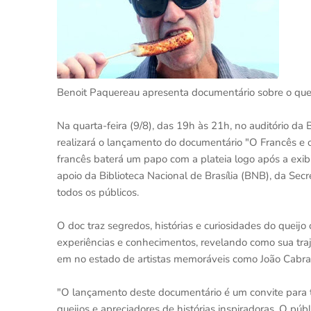
Benoit Paquereau apresenta documentário sobre o quei
Na quarta-feira (9/8), das 19h às 21h, no auditório da B
realizará o lançamento do documentário "O Francês e 
francês baterá um papo com a plateia logo após a exib
apoio da Biblioteca Nacional de Brasília (BNB), da Secre
todos os públicos.
O doc traz segredos, histórias e curiosidades do quei
experiências e conhecimentos, revelando como sua traj
em no estado de artistas memoráveis como João Cabra
"O lançamento deste documentário é um convite para t
queijos e apreciadores de histórias inspiradoras. O púb