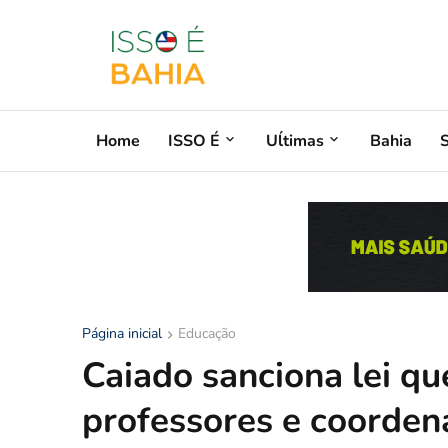
Home
ISSO É
Uĺtimas
Bahia
Página inicial
Educação
Caiado sanciona lei qu
professores e coorde