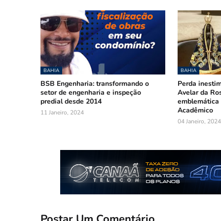
BAHIA
BAHIA
BSB Engenharia: transformando o
Perda inestim
setor de engenharia e inspeção
Avelar da Ros
predial desde 2014
emblemática 
Acadêmico
11 Janeiro, 2024
04 Janeiro, 2024
Postar Um Comentário