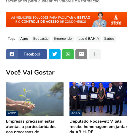
facilidades para custear os valores da formação.
Tags
Agro
Educação
Empreender
isso é BAHIA
Saúde
Facebook
Você Vai Gostar
AGRO
AGRO
Empresas precisam estar
Deputado Roosevelt Vilela
atentas a particularidades
recebe homenagem em jantar
dos processos de
da ABIH-DF