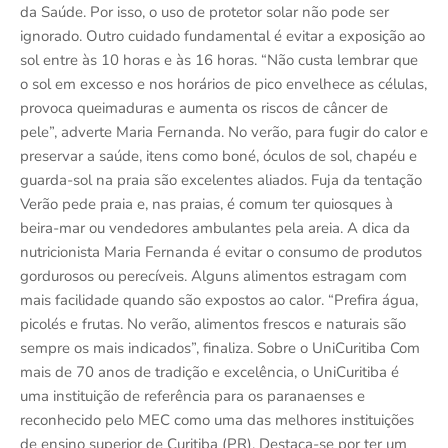
da Saúde. Por isso, o uso de protetor solar não pode ser
ignorado. Outro cuidado fundamental é evitar a exposição ao
sol entre às 10 horas e às 16 horas. “Não custa lembrar que
o sol em excesso e nos horários de pico envelhece as células,
provoca queimaduras e aumenta os riscos de câncer de
pele”, adverte Maria Fernanda. No verão, para fugir do calor e
preservar a saúde, itens como boné, óculos de sol, chapéu e
guarda-sol na praia são excelentes aliados. Fuja da tentação
Verão pede praia e, nas praias, é comum ter quiosques à
beira-mar ou vendedores ambulantes pela areia. A dica da
nutricionista Maria Fernanda é evitar o consumo de produtos
gordurosos ou perecíveis. Alguns alimentos estragam com
mais facilidade quando são expostos ao calor. “Prefira água,
picolés e frutas. No verão, alimentos frescos e naturais são
sempre os mais indicados”, finaliza. Sobre o UniCuritiba Com
mais de 70 anos de tradição e excelência, o UniCuritiba é
uma instituição de referência para os paranaenses e
reconhecido pelo MEC como uma das melhores instituições
de ensino superior de Curitiba (PR). Destaca-se por ter um