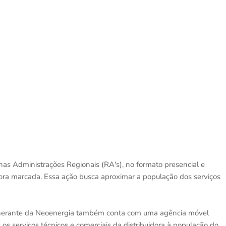
 nas Administrações Regionais (RA's), no formato presencial e
ra marcada. Essa ação busca aproximar a população dos serviços
tinerante da Neoenergia também conta com uma agência móvel
s serviços técnicos e comerciais da distribuidora à população do