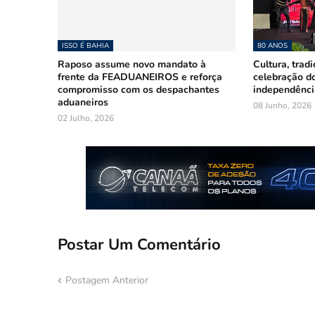
ISSO É BAHIA
80 ANOS
Raposo assume novo mandato à
Cultura, trad
frente da FEADUANEIROS e reforça
celebração d
compromisso com os despachantes
independência
aduaneiros
08 Junho, 2026
02 Julho, 2026
Postar Um Comentário
Postagem Anterior