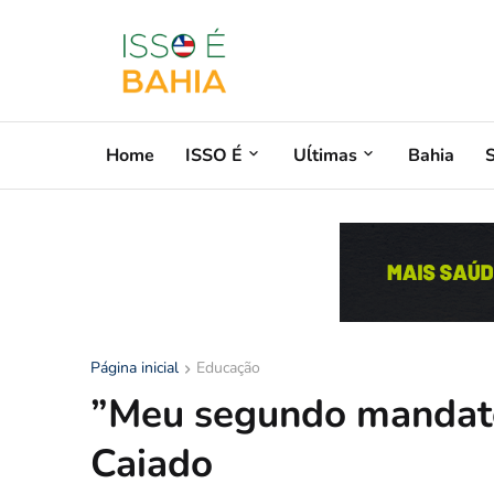
Home
ISSO É
Uĺtimas
Bahia
Página inicial
Educação
”Meu segundo mandato
Caiado