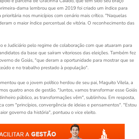
apoio e parceria de Gracinha Caiado, que tem sido seu braço
 primeira-dama lembrou que em 2019 foi criado um índice para
a prioritária nos municípios com cenário mais crítico. "Naquelas
lideram o maior índice percentual de vitória. O reconhecimento das
o e Judiciário pelo regime de colaboração com que atuaram para
andidatos da base que saíram vitoriosos das eleições. Também fez
overno de Goiás, "que deram a oportunidade para mostrar que se
teúdo e no trabalho prestado à população".
omentou que o jovem político herdou de seu pai, Maguito Vilela, a
imos quatro anos de gestão. "Juntos, vamos transformar esse Goiás
inheiro público, as transformações vêm", sublinhou. Em resposta,
tica com "princípios, convergência de ideias e pensamentos". "Estou
ior governo da história", pontuou o vice eleito.