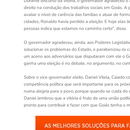
Durante discurso da vitória, o governador agradeceu o 
direito na condução dos trabalhos sociais em Goiás. A
avaliar o nível de carência das famílias e atuar de form
cidades, Ronaldo havia perdido a eleição. E hoje elas 
pessoas indica que estamos no caminho certo", disse.
O governador agradeceu, ainda, aos Poderes Legislativ
solucionar os problemas do Estado, e parabenizou os c
um aceno aos adversários que disputaram com ele o G
ganha uma eleição é no debate, no argumento, no con
Sobre o vice-governador eleito, Daniel Vilela, Caiado c
competência política que será importante para os próx
numa alegria para o povo, porque quando se cuida do d
Daniel lembrou que a vitória é fruto de uma união polí
pronto para contribuir e fazer com que Goiás tenha o ma