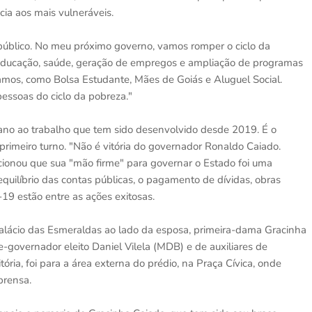
cia aos mais vulneráveis.
o público. No meu próximo governo, vamos romper o ciclo da
a educação, saúde, geração de empregos e ampliação de programas
tamos, como Bolsa Estudante, Mães de Goiás e Aluguel Social.
pessoas do ciclo da pobreza."
iano ao trabalho que tem sido desenvolvido desde 2019. É o
rimeiro turno. "Não é vitória do governador Ronaldo Caiado.
encionou que sua "mão firme" para governar o Estado foi uma
quilíbrio das contas públicas, o pagamento de dívidas, obras
19 estão entre as ações exitosas.
lácio das Esmeraldas ao lado da esposa, primeira-dama Gracinha
ce-governador eleito Daniel Vilela (MDB) e de auxiliares de
tória, foi para a área externa do prédio, na Praça Cívica, onde
prensa.