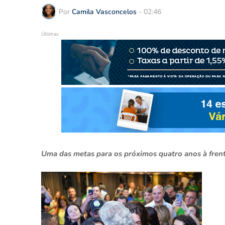
Por
Camila Vasconcelos
-
02:46
Últimas
Uma das metas para os próximos quatro anos à frent