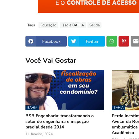
Tags
Educação
isso é BAHIA
Saúde
Facebook
Twitter
Você Vai Gostar
BAHIA
BAHIA
BSB Engenharia: transformando o
Perda inestim
setor de engenharia e inspeção
Avelar da Ros
predial desde 2014
emblemática 
Acadêmico
11 Janeiro, 2024