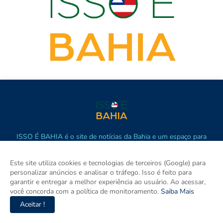
ISSO É BAHIA é o site de notícias da Bahia e um espaço para
discutir a Bahia e o Brasil. Aqui tem informação de verdade com
imparcialidade. Os principais temas são política, cidades e
Este site utiliza cookies e tecnologias de terceiros (Google) para
empreendedorismo. DRT 0010556/DF.
personalizar anúncios e analisar o tráfego. Isso é feito para
garantir e entregar a melhor experiência ao usuário. Ao acessar,
você concorda com a política de monitoramento.
Saiba Mais
Aceitar !