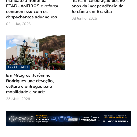
mandato à frente da
marcam celebração dos 80
FEADUANEIROS e reforça
anos da independência da
compromisso com os
Jordânia em Brasília
despachantes aduaneiros
08 Junho, 2026
02 Julho, 2026
ISSO É BAHIA
Em Milagres, Jerônimo
Rodrigues une devoção,
cultura e entregas para
mobilidade e saúde
28 Abril, 2026