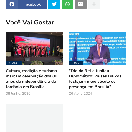
Facebook
Você Vai Gostar
80 ANOS
BRASIL
Cultura, tradição e turismo
"Dia do Rei e Jubileu
marcam celebração dos 80
Diplomático: Países Baixos
anos da independência da
festejam meio século de
Jordânia em Brasília
presença em Brasília"
08 Junho, 2026
26 Abril, 2024